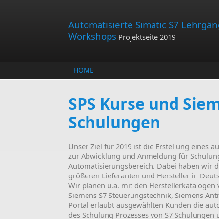
Skip to main content
Automatisierte Simatic S7 Lehrgä
Workshops
Projektseite 2019
HOME
SPS Kurse und Sie
Schulungen
Unser Ziel für 2019 ist die Erstellung eines a
zur Abwicklung und Anmeldung für Schulun
Automatisierungsbereich. Dabei haben wir die
größeren Lieferanten und Hersteller in Deuts
Wir planen u.a. mit den Herstellerkatalogen
Siemens S7 Steuerungstechnik, Siemens Antri
Portal erlaubt ausgewählten Kunden die au
des Schulung Prozesses von S7 Schulungen 