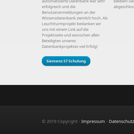
automatisierte Datenbank war sehr
bleiben! Das
erfolgreich und die
abgeschlos
Benutzeranmeldungen an der
Wissensdatenbank ziemlich hoch. Als
Leuchtturmprojekt bedanken wir
uns mit einem Link auf die
Projektseite und wünschen allen
Beteiligten unseres
Datenbankprojektes viel Erfolg!
Siemens S7 Schulung
© 2019 Copyright -
Impressum
-
Datenschut